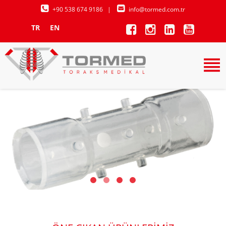
+90 538 674 9186
|
info@tormed.com.tr
TR
EN